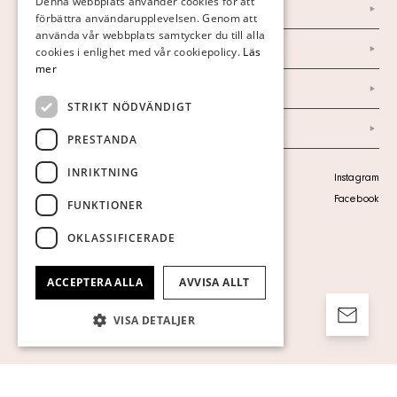
Denna webbplats använder cookies för att
Nyheter
förbättra användarupplevelsen. Genom att
GERMAN
använda vår webbplats samtycker du till alla
Marknad & Press
ENGLISH
cookies i enlighet med vår cookiepolicy.
Läs
mer
Ordlista
STRIKT NÖDVÄNDIGT
Arkiv
PRESTANDA
INRIKTNING
Personuppgiftspolicy
Instagram
Visa cookies
Facebook
FUNKTIONER
OKLASSIFICERADE
ACCEPTERA ALLA
AVVISA ALLT
VISA DETALJER
Strikt nödvändigt
Prestanda