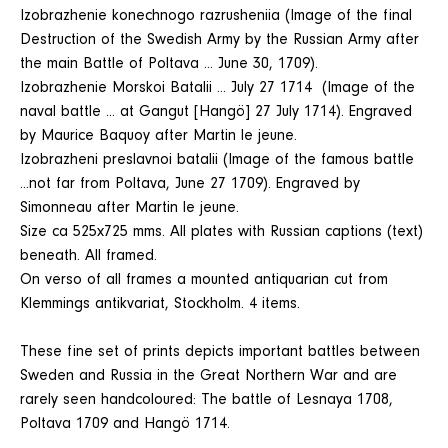
Izobrazhenie konechnogo razrusheniia (Image of the final
Destruction of the Swedish Army by the Russian Army after
the main Battle of Poltava ... June 30, 1709).
Izobrazhenie Morskoi Batalii ... July 27 1714 (Image of the
naval battle ... at Gangut [Hangö] 27 July 1714). Engraved
by Maurice Baquoy after Martin le jeune.
Izobrazheni preslavnoi batalii (Image of the famous battle
...not far from Poltava, June 27 1709). Engraved by
Simonneau after Martin le jeune.
Size ca 525x725 mms. All plates with Russian captions (text)
beneath. All framed.
On verso of all frames a mounted antiquarian cut from
Klemmings antikvariat, Stockholm. 4 items.
These fine set of prints depicts important battles between
Sweden and Russia in the Great Northern War and are
rarely seen handcoloured: The battle of Lesnaya 1708,
Poltava 1709 and Hangö 1714.