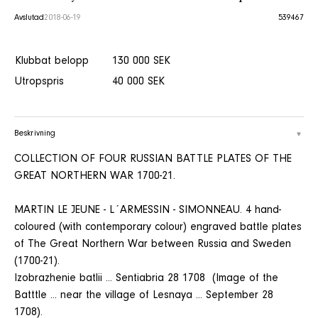
Avslutad
2018-06-19
539467
Klubbat belopp
130 000 SEK
Utropspris
40 000 SEK
Beskrivning
COLLECTION OF FOUR RUSSIAN BATTLE PLATES OF THE
GREAT NORTHERN WAR 1700-21.
MARTIN LE JEUNE - L´ARMESSIN - SIMONNEAU. 4 hand-
coloured (with contemporary colour) engraved battle plates
of The Great Northern War between Russia and Sweden
(1700-21).
Izobrazhenie batlii ... Sentiabria 28 1708 (Image of the
Batttle ... near the village of Lesnaya ... September 28
1708).