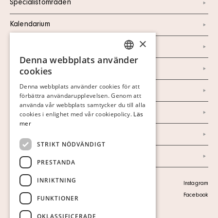
Specialistområden
Kalendarium
×
Kontakt
Denna webbplats använder
SWEDISH
Om oss
cookies
FINNISH
Denna webbplats använder cookies för att
Nyheter
förbättra användarupplevelsen. Genom att
GERMAN
använda vår webbplats samtycker du till alla
Marknad & Press
ENGLISH
cookies i enlighet med vår cookiepolicy.
Läs
mer
Ordlista
STRIKT NÖDVÄNDIGT
Arkiv
PRESTANDA
INRIKTNING
Personuppgiftspolicy
Instagram
Visa cookies
Facebook
FUNKTIONER
OKLASSIFICERADE