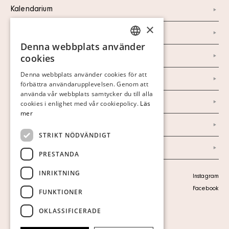
Kalendarium
×
Kontakt
Denna webbplats använder
SWEDISH
Om oss
cookies
FINNISH
Denna webbplats använder cookies för att
Nyheter
förbättra användarupplevelsen. Genom att
GERMAN
använda vår webbplats samtycker du till alla
Marknad & Press
ENGLISH
cookies i enlighet med vår cookiepolicy.
Läs
mer
Ordlista
STRIKT NÖDVÄNDIGT
Arkiv
PRESTANDA
INRIKTNING
Personuppgiftspolicy
Instagram
Visa cookies
Facebook
FUNKTIONER
OKLASSIFICERADE