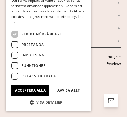
Denna webbplats använder cookies för att
Nyheter
förbättra användarupplevelsen. Genom att
GERMAN
använda vår webbplats samtycker du till alla
Marknad & Press
ENGLISH
cookies i enlighet med vår cookiepolicy.
Läs
mer
Ordlista
STRIKT NÖDVÄNDIGT
Arkiv
PRESTANDA
INRIKTNING
Personuppgiftspolicy
Instagram
Visa cookies
Facebook
FUNKTIONER
OKLASSIFICERADE
ACCEPTERA ALLA
AVVISA ALLT
VISA DETALJER
Strikt nödvändigt
Prestanda