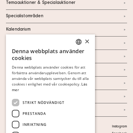
Temaauktioner & Specialauktioner
Specialistområden
Kalendarium
×
Kontakt
Denna webbplats använder
SWEDISH
Om oss
cookies
FINNISH
Denna webbplats använder cookies för att
Nyheter
förbättra användarupplevelsen. Genom att
GERMAN
använda vår webbplats samtycker du till alla
ENGLISH
Marknad & Press
cookies i enlighet med vår cookiepolicy.
Läs
mer
Ordlista
STRIKT NÖDVÄNDIGT
Arkiv
PRESTANDA
INRIKTNING
Personuppgiftspolicy
Instagram