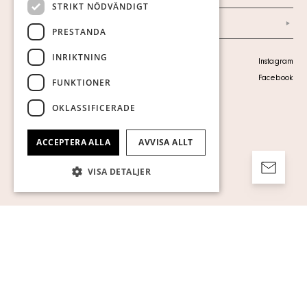
STRIKT NÖDVÄNDIGT
Arkiv
PRESTANDA
INRIKTNING
Personuppgiftspolicy
Instagram
Visa cookies
Facebook
FUNKTIONER
OKLASSIFICERADE
ACCEPTERA ALLA
AVVISA ALLT
VISA DETALJER
Strikt nödvändigt
Prestanda
Inriktning
Funktioner
Oklassificerade
Strikt nödvändiga kakor tillåter
kärnwebbplatsfunktioner som
användarinloggning och kontohantering.