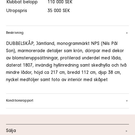
Klubbat belopp
110 000 SEK
Utropspris
35 000 SEK
Beskrivning
DUBBELSKÅP, Jämtland, monogrammärkt NPS (Nils Pål
Son), marmorerade detaljer sam krön, dörrpar med dekor
av blomsteruppsättningar, profilerad underdel med låda,
daterat 1807, invändig hyllinredning samt skedhylla och två
mindre lådor, höjd ca 217 cm, bredd 112 cm, djup 38 cm,
nyckel medföljer samt foto av interiör med skåpet
Konditionsrapport
Sälja