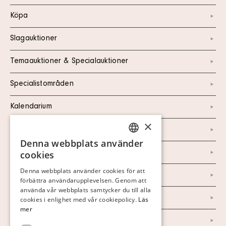
Köpa
Slagauktioner
Temaauktioner & Specialauktioner
Specialistområden
Kalendarium
×
Kontakt
Denna webbplats använder
SWEDISH
Om oss
cookies
FINNISH
Denna webbplats använder cookies för att
Nyheter
förbättra användarupplevelsen. Genom att
GERMAN
använda vår webbplats samtycker du till alla
ENGLISH
Marknad & Press
cookies i enlighet med vår cookiepolicy.
Läs
mer
Ordlista