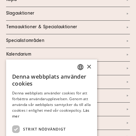
Köpa
Slagauktioner
Temaauktioner & Specialauktioner
Specialistområden
Kalendarium
×
Kontakt
Denna webbplats använder
SWEDISH
Om oss
cookies
FINNISH
Denna webbplats använder cookies för att
Nyheter
förbättra användarupplevelsen. Genom att
GERMAN
använda vår webbplats samtycker du till alla
ENGLISH
Marknad & Press
cookies i enlighet med vår cookiepolicy.
Läs
mer
Ordlista
STRIKT NÖDVÄNDIGT