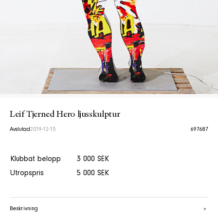
Leif Tjerned Hero ljusskulptur
Avslutad
2019-12-15
697687
Klubbat belopp
3 000 SEK
Utropspris
5 000 SEK
Beskrivning