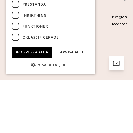
Arkiv
PRESTANDA
INRIKTNING
Personuppgiftspolicy
Instagram
Visa cookies
Facebook
FUNKTIONER
OKLASSIFICERADE
ACCEPTERA ALLA
AVVISA ALLT
VISA DETALJER
Strikt nödvändigt
Prestanda
Inriktning
Funktioner
Oklassificerade
Strikt nödvändiga kakor tillåter
kärnwebbplatsfunktioner som
användarinloggning och kontohantering.
Webbplatsen kan inte användas ordentligt
utan strikt nödvändiga cookies.