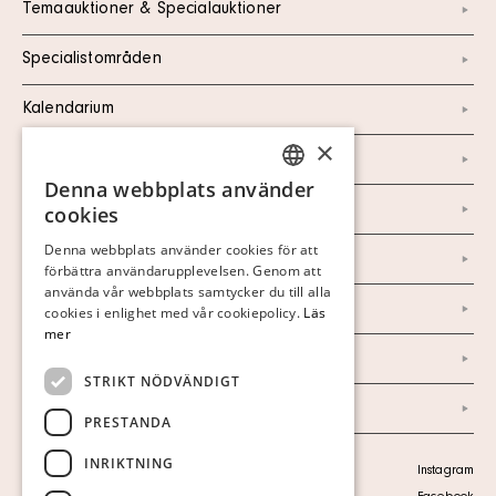
Temaauktioner & Specialauktioner
Specialistområden
Kalendarium
×
Kontakt
Denna webbplats använder
SWEDISH
Om oss
cookies
FINNISH
Denna webbplats använder cookies för att
Nyheter
förbättra användarupplevelsen. Genom att
GERMAN
använda vår webbplats samtycker du till alla
Marknad & Press
ENGLISH
cookies i enlighet med vår cookiepolicy.
Läs
mer
Ordlista
STRIKT NÖDVÄNDIGT
Arkiv
PRESTANDA
INRIKTNING
Personuppgiftspolicy
Instagram