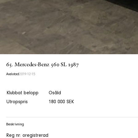
65. Mercedes-Benz 560 SL 1987
Avslutad
2019-12-15
Klubbat belopp
Osåld
Utropspris
180 000 SEK
Beskrivning
Reg nr: oregistrerad