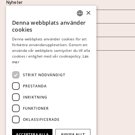
Nyheter
×
Marknad & Press
Denna webbplats använder
SWEDISH
cookies
Ordlista
FINNISH
Denna webbplats använder cookies för att
Arkiv
förbättra användarupplevelsen. Genom att
GERMAN
använda vår webbplats samtycker du till alla
ENGLISH
cookies i enlighet med vår cookiepolicy.
Läs
Personuppgiftspolicy
mer
Visa cookies
STRIKT NÖDVÄNDIGT
PRESTANDA
INRIKTNING
FUNKTIONER
OKLASSIFICERADE
ACCEPTERA ALLA
AVVISA ALLT