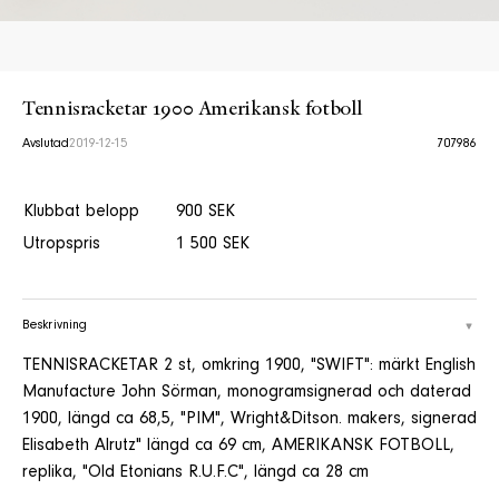
Tennisracketar 1900 Amerikansk fotboll
Avslutad
2019-12-15
707986
Klubbat belopp
900 SEK
Utropspris
1 500 SEK
Beskrivning
TENNISRACKETAR 2 st, omkring 1900, "SWIFT": märkt English
Manufacture John Sörman, monogramsignerad och daterad
1900, längd ca 68,5, "PIM", Wright&Ditson. makers, signerad
Elisabeth Alrutz" längd ca 69 cm, AMERIKANSK FOTBOLL,
replika, "Old Etonians R.U.F.C", längd ca 28 cm