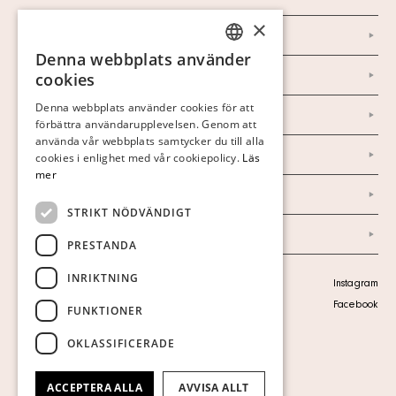
×
Kontakt
Denna webbplats använder
SWEDISH
Om oss
cookies
FINNISH
Denna webbplats använder cookies för att
Nyheter
förbättra användarupplevelsen. Genom att
GERMAN
använda vår webbplats samtycker du till alla
Marknad & Press
ENGLISH
cookies i enlighet med vår cookiepolicy.
Läs
mer
Ordlista
STRIKT NÖDVÄNDIGT
Arkiv
PRESTANDA
INRIKTNING
Personuppgiftspolicy
Instagram
Visa cookies
Facebook
FUNKTIONER
OKLASSIFICERADE
ACCEPTERA ALLA
AVVISA ALLT