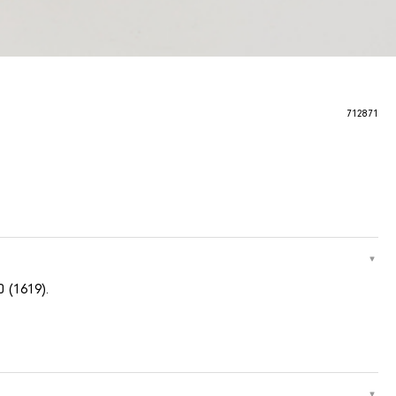
712871
 (1619).