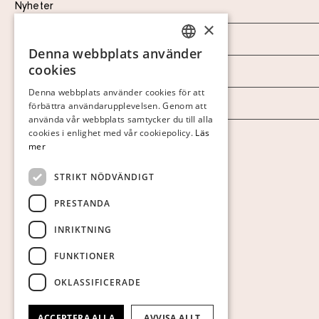
Nyheter
×
Marknad & Press
Denna webbplats använder
SWEDISH
cookies
Ordlista
FINNISH
Denna webbplats använder cookies för att
Arkiv
förbättra användarupplevelsen. Genom att
GERMAN
använda vår webbplats samtycker du till alla
ENGLISH
cookies i enlighet med vår cookiepolicy.
Läs
Personuppgiftspolicy
mer
Visa cookies
STRIKT NÖDVÄNDIGT
PRESTANDA
INRIKTNING
FUNKTIONER
OKLASSIFICERADE
ACCEPTERA ALLA
AVVISA ALLT