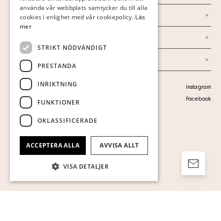
använda vår webbplats samtycker du till alla
Marknad & Press
ENGLISH
cookies i enlighet med vår cookiepolicy.
Läs
mer
Ordlista
STRIKT NÖDVÄNDIGT
Arkiv
PRESTANDA
INRIKTNING
Personuppgiftspolicy
Instagram
Visa cookies
Facebook
FUNKTIONER
OKLASSIFICERADE
ACCEPTERA ALLA
AVVISA ALLT
VISA DETALJER
Strikt nödvändigt
Prestanda
Inriktning
Funktioner