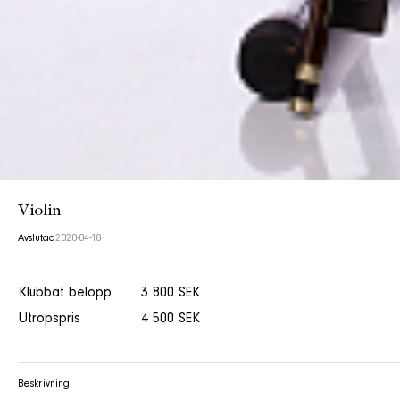
Violin
Avslutad
2020-04-18
Klubbat belopp
3 800 SEK
Utropspris
4 500 SEK
Beskrivning