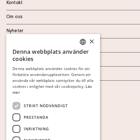
Kontakt
Om oss
Nyheter
×
Marknad & Press
Denna webbplats använder
SWEDISH
cookies
Ordlista
FINNISH
Denna webbplats använder cookies för att
Arkiv
förbättra användarupplevelsen. Genom att
GERMAN
använda vår webbplats samtycker du till alla
ENGLISH
cookies i enlighet med vår cookiepolicy.
Läs
Personuppgiftspolicy
mer
Visa cookies
STRIKT NÖDVÄNDIGT
PRESTANDA
INRIKTNING