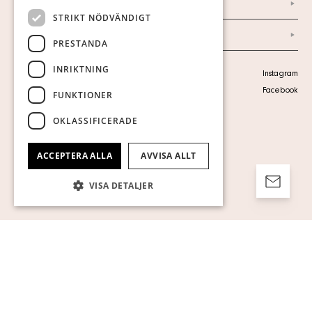
Ordlista
STRIKT NÖDVÄNDIGT
Arkiv
PRESTANDA
INRIKTNING
Personuppgiftspolicy
Instagram
Visa cookies
Facebook
FUNKTIONER
OKLASSIFICERADE
ACCEPTERA ALLA
AVVISA ALLT
VISA DETALJER
Strikt nödvändigt
Prestanda
Inriktning
Funktioner
Oklassificerade
Strikt nödvändiga kakor tillåter
kärnwebbplatsfunktioner som