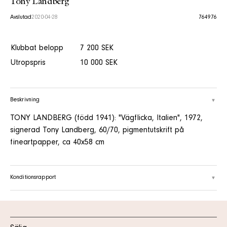
Tony Landberg
Avslutad
2020-04-28
764976
Klubbat belopp
7 200 SEK
Utropspris
10 000 SEK
Beskrivning
TONY LANDBERG (född 1941): "Vägflicka, Italien", 1972,
signerad Tony Landberg, 60/70, pigmentutskrift på
fineartpapper, ca 40x58 cm
Konditionsrapport