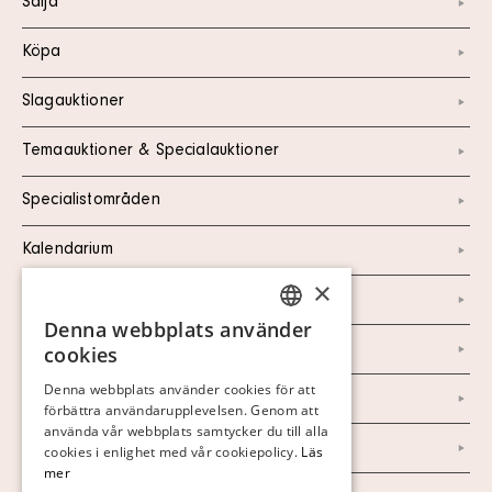
Sälja
Köpa
Slagauktioner
Temaauktioner & Specialauktioner
Specialistområden
Kalendarium
×
Kontakt
Denna webbplats använder
SWEDISH
Om oss
cookies
FINNISH
Denna webbplats använder cookies för att
Nyheter
förbättra användarupplevelsen. Genom att
GERMAN
använda vår webbplats samtycker du till alla
Marknad & Press
ENGLISH
cookies i enlighet med vår cookiepolicy.
Läs
mer