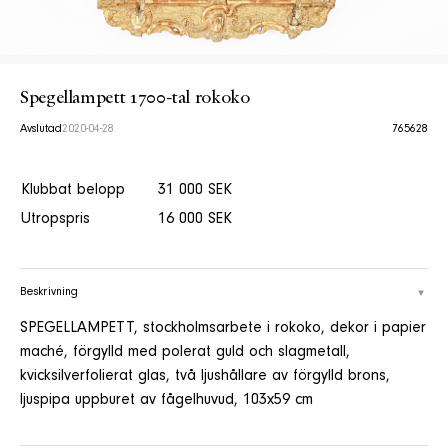
Spegellampett 1700-tal rokoko
Avslutad
2020-04-28
765628
Klubbat belopp
31 000 SEK
Utropspris
16 000 SEK
Beskrivning
SPEGELLAMPETT, stockholmsarbete i rokoko, dekor i papier
maché, förgylld med polerat guld och slagmetall,
kvicksilverfolierat glas, två ljushållare av förgylld brons,
ljuspipa uppburet av fågelhuvud, 103x59 cm