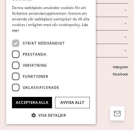
FINNISH
Denna webbplats använder cookies för att
Nyheter
förbättra användarupplevelsen. Genom att
GERMAN
använda vår webbplats samtycker du till alla
Marknad & Press
ENGLISH
cookies i enlighet med vår cookiepolicy.
Läs
mer
Ordlista
STRIKT NÖDVÄNDIGT
Arkiv
PRESTANDA
INRIKTNING
Personuppgiftspolicy
Instagram
Visa cookies
Facebook
FUNKTIONER
OKLASSIFICERADE
ACCEPTERA ALLA
AVVISA ALLT
VISA DETALJER