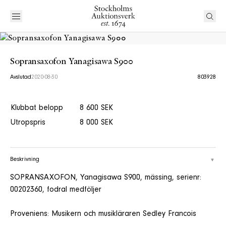
Sopransaxofon Yanagisawa S900
Avslutad
2020-08-30
803928
Klubbat belopp
8 600 SEK
Utropspris
8 000 SEK
Beskrivning
SOPRANSAXOFON, Yanagisawa S900, mässing, serienr:
00202360, fodral medföljer
Proveniens: Musikern och musikläraren Sedley Francois