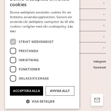
SWEDISH
Om oss
cookies
FINNISH
Denna webbplats använder cookies för att
Nyheter
förbättra användarupplevelsen. Genom att
GERMAN
använda vår webbplats samtycker du till alla
Marknad & Press
ENGLISH
cookies i enlighet med vår cookiepolicy.
Läs
mer
Ordlista
STRIKT NÖDVÄNDIGT
Arkiv
PRESTANDA
INRIKTNING
Personuppgiftspolicy
Instagram
Visa cookies
Facebook
FUNKTIONER
OKLASSIFICERADE
ACCEPTERA ALLA
AVVISA ALLT
VISA DETALJER