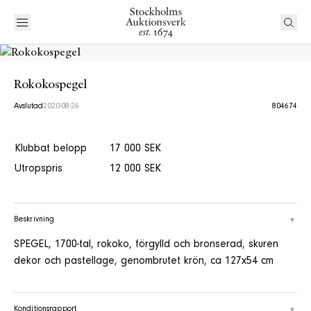
Rokokospegel
Avslutad
2020-08-26
804674
Klubbat belopp
17 000 SEK
Utropspris
12 000 SEK
Beskrivning
SPEGEL, 1700-tal, rokoko, förgylld och bronserad, skuren
dekor och pastellage, genombrutet krön, ca 127x54 cm
Konditionsrapport