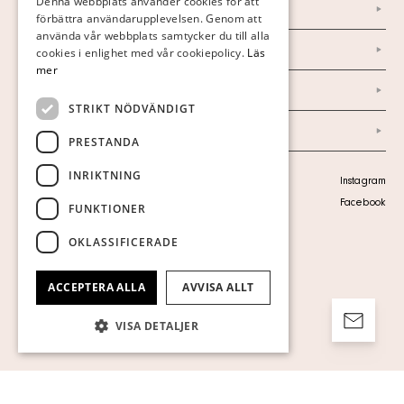
Denna webbplats använder cookies för att
Nyheter
förbättra användarupplevelsen. Genom att
GERMAN
använda vår webbplats samtycker du till alla
Marknad & Press
ENGLISH
cookies i enlighet med vår cookiepolicy.
Läs
mer
Ordlista
STRIKT NÖDVÄNDIGT
Arkiv
PRESTANDA
INRIKTNING
Personuppgiftspolicy
Instagram
Visa cookies
Facebook
FUNKTIONER
OKLASSIFICERADE
ACCEPTERA ALLA
AVVISA ALLT
VISA DETALJER
Strikt nödvändigt
Prestanda