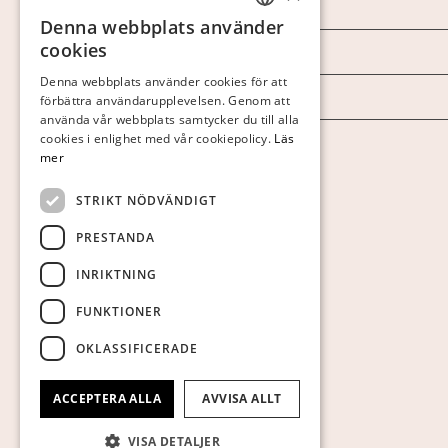
Marknad & Press
Denna webbplats använder
SWEDISH
cookies
Ordlista
FINNISH
Denna webbplats använder cookies för att
Arkiv
förbättra användarupplevelsen. Genom att
GERMAN
använda vår webbplats samtycker du till alla
ENGLISH
cookies i enlighet med vår cookiepolicy.
Läs
Personuppgiftspolicy
mer
Visa cookies
STRIKT NÖDVÄNDIGT
PRESTANDA
INRIKTNING
FUNKTIONER
OKLASSIFICERADE
ACCEPTERA ALLA
AVVISA ALLT
VISA DETALJER