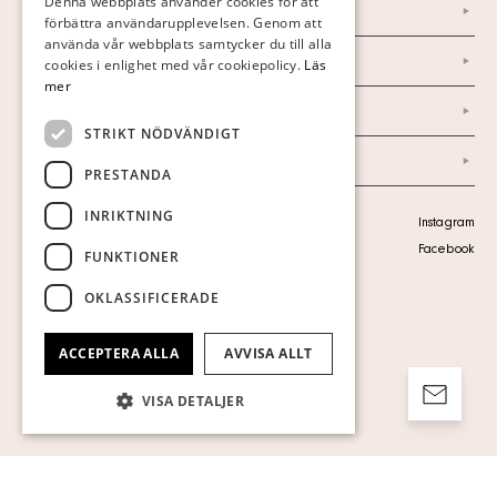
Denna webbplats använder cookies för att
Nyheter
förbättra användarupplevelsen. Genom att
GERMAN
använda vår webbplats samtycker du till alla
Marknad & Press
ENGLISH
cookies i enlighet med vår cookiepolicy.
Läs
mer
Ordlista
STRIKT NÖDVÄNDIGT
Arkiv
PRESTANDA
INRIKTNING
Personuppgiftspolicy
Instagram
Visa cookies
Facebook
FUNKTIONER
OKLASSIFICERADE
ACCEPTERA ALLA
AVVISA ALLT
VISA DETALJER
Strikt nödvändigt
Prestanda