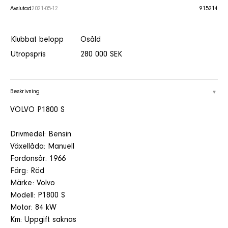
Avslutad
2021-05-12
915214
Klubbat belopp
Osåld
Utropspris
280 000 SEK
Beskrivning
VOLVO P1800 S
Drivmedel: Bensin
Växellåda: Manuell
Fordonsår: 1966
Färg: Röd
Märke: Volvo
Modell: P1800 S
Motor: 84 kW
Km: Uppgift saknas