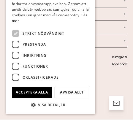
Nyheter
förbättra användarupplevelsen. Genom att
GERMAN
använda vår webbplats samtycker du till alla
Marknad & Press
ENGLISH
cookies i enlighet med vår cookiepolicy.
Läs
mer
Ordlista
STRIKT NÖDVÄNDIGT
Arkiv
PRESTANDA
INRIKTNING
Personuppgiftspolicy
Instagram
Visa cookies
Facebook
FUNKTIONER
OKLASSIFICERADE
ACCEPTERA ALLA
AVVISA ALLT
VISA DETALJER
Strikt nödvändigt
Prestanda