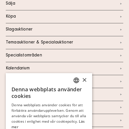
Sälja
Köpa
Slagauktioner
Temaauktioner & Specialauktioner
Specialistområden
Kalendarium
×
Kontakt
Denna webbplats använder
SWEDISH
Om oss
cookies
FINNISH
Denna webbplats använder cookies för att
Nyheter
förbättra användarupplevelsen. Genom att
GERMAN
använda vår webbplats samtycker du till alla
Marknad & Press
ENGLISH
cookies i enlighet med vår cookiepolicy.
Läs
mer