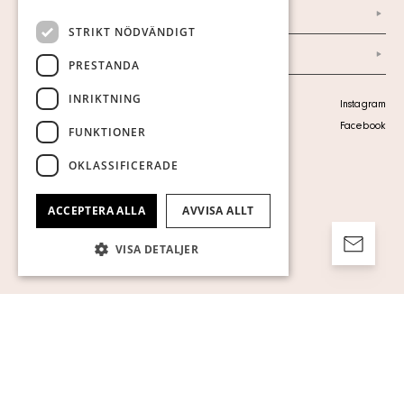
Ordlista
STRIKT NÖDVÄNDIGT
Arkiv
PRESTANDA
INRIKTNING
Personuppgiftspolicy
Instagram
Visa cookies
Facebook
FUNKTIONER
OKLASSIFICERADE
ACCEPTERA ALLA
AVVISA ALLT
VISA DETALJER
Strikt nödvändigt
Prestanda
Inriktning
Funktioner
Oklassificerade
Strikt nödvändiga kakor tillåter