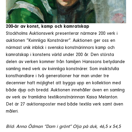
200-år av konst, kamp och kamratskap
Stockholms Auktionsverk presenterar närmare 200 verk i
auktionen ”Kvinnliga Konstnärer”. Auktionen ger oss en
närmast unik inblick i svenska konstnärinnors kamp och
kamratskap i konstens värld under 200 år. Den största
delen av verken kommer från familjen Hanssons betydande
samling med verk av kvinnliga konstnärer. Som insiktsfulla
konsthandlare i två generationer har man under tre
decennier haft möjlighet att bygga upp en kollektion med
både djup och bredd. Auktionen innehåller även en samling
av verk av framlidna textilkonstnärinnan Kaisa Melanton.
Det är 27 auktionsposter med både textila verk samt även
måleri.
Bild: Anna Ödman ”Dam i grönt” Olja på duk, 46,5 x 54,5