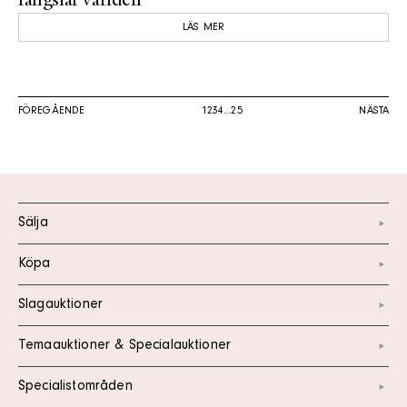
fängslar världen
LÄS MER
FÖREGÅENDE
1
2
3
4
…
25
NÄSTA
Sälja
Köpa
Slagauktioner
Temaauktioner & Specialauktioner
Specialistområden