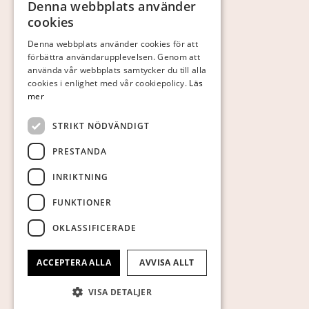
Denna webbplats använder
SWEDISH
cookies
FINNISH
Denna webbplats använder cookies för att
förbättra användarupplevelsen. Genom att
GERMAN
använda vår webbplats samtycker du till alla
ENGLISH
cookies i enlighet med vår cookiepolicy.
Läs
mer
STRIKT NÖDVÄNDIGT
PRESTANDA
INRIKTNING
FUNKTIONER
OKLASSIFICERADE
ACCEPTERA ALLA
AVVISA ALLT
VISA DETALJER