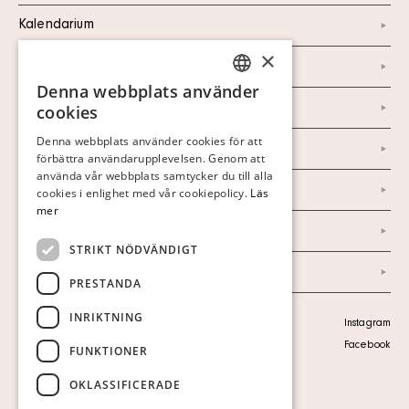
Kalendarium
×
Kontakt
Denna webbplats använder
SWEDISH
Om oss
cookies
FINNISH
Denna webbplats använder cookies för att
Nyheter
förbättra användarupplevelsen. Genom att
GERMAN
använda vår webbplats samtycker du till alla
Marknad & Press
ENGLISH
cookies i enlighet med vår cookiepolicy.
Läs
mer
Ordlista
STRIKT NÖDVÄNDIGT
Arkiv
PRESTANDA
INRIKTNING
Personuppgiftspolicy
Instagram
Visa cookies
Facebook
FUNKTIONER
OKLASSIFICERADE