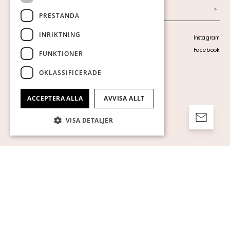
Arkiv
PRESTANDA
INRIKTNING
Personuppgiftspolicy
Instagram
Visa cookies
Facebook
FUNKTIONER
OKLASSIFICERADE
ACCEPTERA ALLA
AVVISA ALLT
VISA DETALJER
Strikt nödvändigt
Prestanda
Inriktning
Funktioner
Oklassificerade
Strikt nödvändiga kakor tillåter
kärnwebbplatsfunktioner som
användarinloggning och kontohantering.
Webbplatsen kan inte användas ordentligt