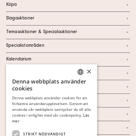
Köpa
Slagauktioner
Temaauktioner & Specialauktioner
Specialistområden
Kalendarium
×
Kontakt
Denna webbplats använder
SWEDISH
Om oss
cookies
FINNISH
Denna webbplats använder cookies för att
Nyheter
förbättra användarupplevelsen. Genom att
GERMAN
använda vår webbplats samtycker du till alla
Marknad & Press
ENGLISH
cookies i enlighet med vår cookiepolicy.
Läs
mer
Ordlista
STRIKT NÖDVÄNDIGT