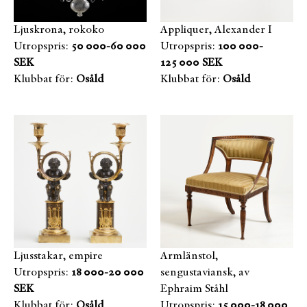
Ljuskrona, rokoko
Appliquer, Alexander I
Utropspris:
50 000-60 000
Utropspris:
100 000-
SEK
125 000 SEK
Klubbat för:
Osåld
Klubbat för:
Osåld
Ljusstakar, empire
Armlänstol,
Utropspris:
18 000-20 000
sengustaviansk, av
SEK
Ephraim Ståhl
Klubbat för:
Osåld
Utropspris:
15 000-18 000