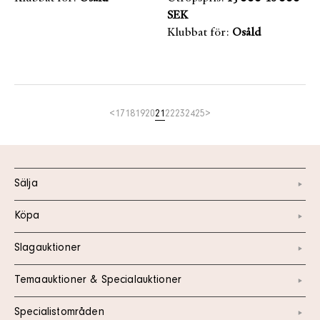
SEK
Klubbat för:
Osåld
<
17
18
19
20
21
22
23
24
25
>
Sälja
Köpa
Slagauktioner
Temaauktioner & Specialauktioner
Specialistområden