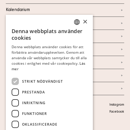
Kalendarium
×
Kontakt
Denna webbplats använder
SWEDISH
Om oss
cookies
FINNISH
Denna webbplats använder cookies för att
Nyheter
förbättra användarupplevelsen. Genom att
GERMAN
använda vår webbplats samtycker du till alla
Marknad & Press
ENGLISH
cookies i enlighet med vår cookiepolicy.
Läs
mer
Ordlista
STRIKT NÖDVÄNDIGT
Arkiv
PRESTANDA
INRIKTNING
Personuppgiftspolicy
Instagram
Visa cookies
Facebook
FUNKTIONER
OKLASSIFICERADE