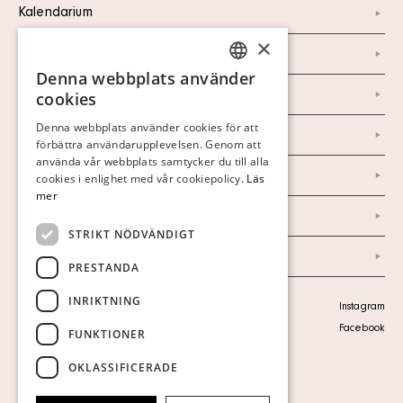
Kalendarium
×
Kontakt
Denna webbplats använder
SWEDISH
Om oss
cookies
FINNISH
Denna webbplats använder cookies för att
Nyheter
förbättra användarupplevelsen. Genom att
GERMAN
använda vår webbplats samtycker du till alla
Marknad & Press
ENGLISH
cookies i enlighet med vår cookiepolicy.
Läs
mer
Ordlista
STRIKT NÖDVÄNDIGT
Arkiv
PRESTANDA
INRIKTNING
Personuppgiftspolicy
Instagram
Visa cookies
Facebook
FUNKTIONER
OKLASSIFICERADE