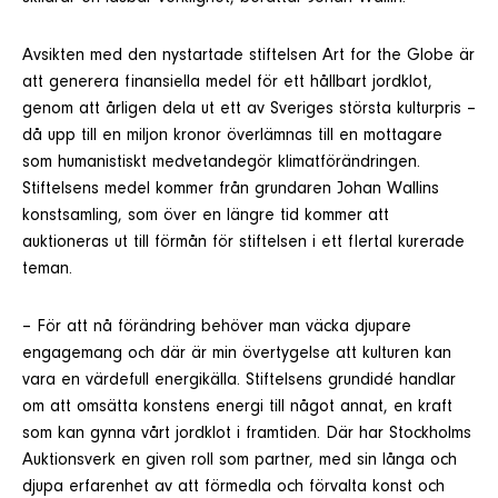
Avsikten med den nystartade stiftelsen Art for the Globe är
att generera finansiella medel för ett hållbart jordklot,
genom att årligen dela ut ett av Sveriges största kulturpris –
då upp till en miljon kronor överlämnas till en mottagare
som humanistiskt medvetandegör klimatförändringen.
Stiftelsens medel kommer från grundaren Johan Wallins
konstsamling, som över en längre tid kommer att
auktioneras ut till förmån för stiftelsen i ett flertal kurerade
teman.
– För att nå förändring behöver man väcka djupare
engagemang och där är min övertygelse att kulturen kan
vara en värdefull energikälla. Stiftelsens grundidé handlar
om att omsätta konstens energi till något annat, en kraft
som kan gynna vårt jordklot i framtiden. Där har Stockholms
Auktionsverk en given roll som partner, med sin långa och
djupa erfarenhet av att förmedla och förvalta konst och