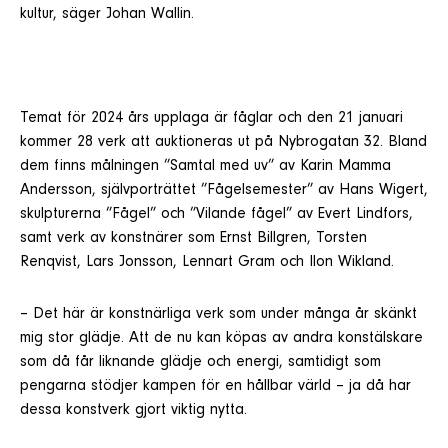
kultur, säger Johan Wallin.
Temat för 2024 års upplaga är fåglar och den 21 januari
kommer 28 verk att auktioneras ut på Nybrogatan 32. Bland
dem finns målningen ”Samtal med uv” av Karin Mamma
Andersson, självporträttet ”Fågelsemester” av Hans Wigert,
skulpturerna ”Fågel” och ”Vilande fågel” av Evert Lindfors,
samt verk av konstnärer som Ernst Billgren, Torsten
Renqvist, Lars Jonsson, Lennart Gram och Ilon Wikland.
– Det här är konstnärliga verk som under många år skänkt
mig stor glädje. Att de nu kan köpas av andra konstälskare
som då får liknande glädje och energi, samtidigt som
pengarna stödjer kampen för en hållbar värld – ja då har
dessa konstverk gjort viktig nytta.