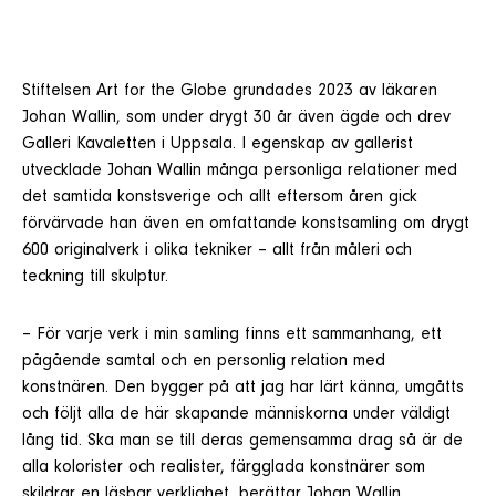
Stiftelsen Art for the Globe grundades 2023 av läkaren
Johan Wallin, som under drygt 30 år även ägde och drev
Galleri Kavaletten i Uppsala. I egenskap av gallerist
utvecklade Johan Wallin många personliga relationer med
det samtida konstsverige och allt eftersom åren gick
förvärvade han även en omfattande konstsamling om drygt
600 originalverk i olika tekniker – allt från måleri och
teckning till skulptur.
– För varje verk i min samling finns ett sammanhang, ett
pågående samtal och en personlig relation med
konstnären. Den bygger på att jag har lärt känna, umgåtts
och följt alla de här skapande människorna under väldigt
lång tid. Ska man se till deras gemensamma drag så är de
alla kolorister och realister, färgglada konstnärer som
skildrar en läsbar verklighet, berättar Johan Wallin.