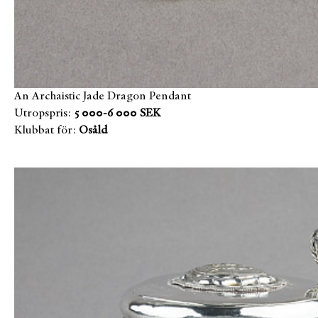
An Archaistic Jade Dragon Pendant
Utropspris:
5 000-6 000 SEK
Klubbat för:
Osåld