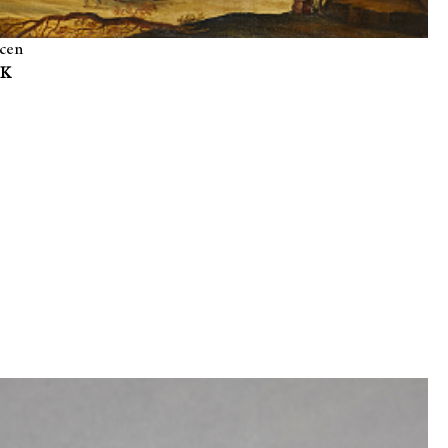
scen
EK