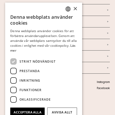
×
Kontakt
Denna webbplats använder
SWEDISH
Om oss
cookies
FINNISH
Denna webbplats använder cookies för att
Nyheter
förbättra användarupplevelsen. Genom att
GERMAN
använda vår webbplats samtycker du till alla
Marknad & Press
ENGLISH
cookies i enlighet med vår cookiepolicy.
Läs
mer
Ordlista
STRIKT NÖDVÄNDIGT
Arkiv
PRESTANDA
INRIKTNING
Personuppgiftspolicy
Instagram
Visa cookies
Facebook
FUNKTIONER
OKLASSIFICERADE
ACCEPTERA ALLA
AVVISA ALLT