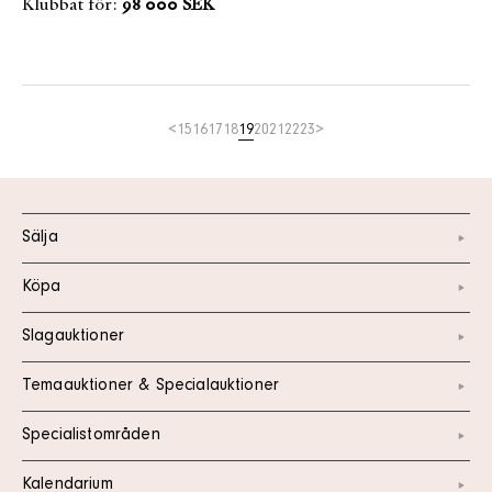
Klubbat för:
98 000 SEK
<
15
16
17
18
19
20
21
22
23
>
Sälja
Köpa
Slagauktioner
Temaauktioner & Specialauktioner
Specialistområden
Kalendarium