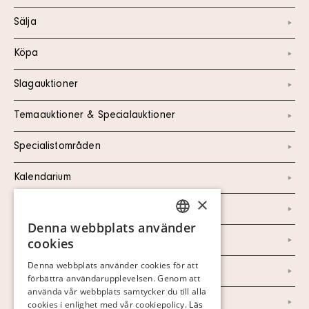
Sälja
Köpa
Slagauktioner
Temaauktioner & Specialauktioner
Specialistområden
Kalendarium
×
Kontakt
Denna webbplats använder
SWEDISH
Om oss
cookies
FINNISH
Denna webbplats använder cookies för att
Nyheter
förbättra användarupplevelsen. Genom att
GERMAN
använda vår webbplats samtycker du till alla
ENGLISH
Marknad & Press
cookies i enlighet med vår cookiepolicy.
Läs