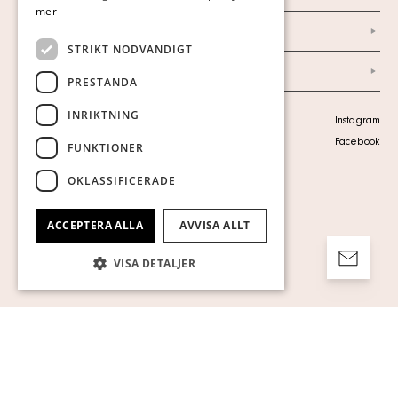
mer
Ordlista
STRIKT NÖDVÄNDIGT
Arkiv
PRESTANDA
INRIKTNING
Personuppgiftspolicy
Instagram
Visa cookies
Facebook
FUNKTIONER
OKLASSIFICERADE
ACCEPTERA ALLA
AVVISA ALLT
VISA DETALJER
Strikt nödvändigt
Prestanda
Inriktning
Funktioner
Oklassificerade