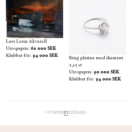
Lars Lerin Akvarell
Utropspris:
60 000 SEK
Klubbat för:
94 000 SEK
Ring platina med diamant
2,15 ct
Utropspris:
90 000 SEK
Klubbat för:
94 000 SEK
<
17
18
19
20
21
22
23
24
25
>