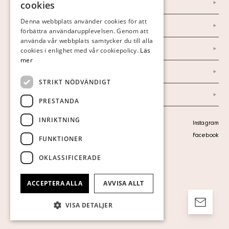
Om oss
cookies
FINNISH
Denna webbplats använder cookies för att
Nyheter
förbättra användarupplevelsen. Genom att
GERMAN
använda vår webbplats samtycker du till alla
Marknad & Press
ENGLISH
cookies i enlighet med vår cookiepolicy.
Läs
mer
Ordlista
STRIKT NÖDVÄNDIGT
Arkiv
PRESTANDA
INRIKTNING
Personuppgiftspolicy
Instagram
Visa cookies
Facebook
FUNKTIONER
OKLASSIFICERADE
ACCEPTERA ALLA
AVVISA ALLT
VISA DETALJER