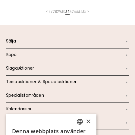
<
27
28
29
30
31
32
33
34
35
>
Sälja
Köpa
Slagauktioner
Temaauktioner & Specialauktioner
Specialistområden
Kalendarium
×
Kontakt
Denna webbplats använder
SWEDISH