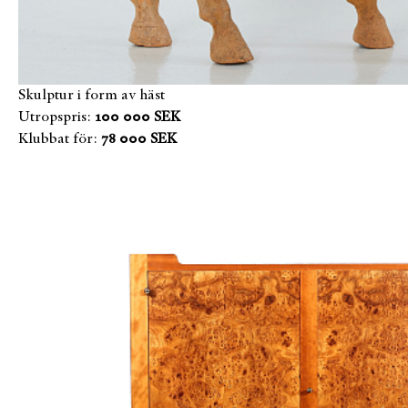
Skulptur i form av häst
Utropspris:
100 000 SEK
Klubbat för:
78 000 SEK