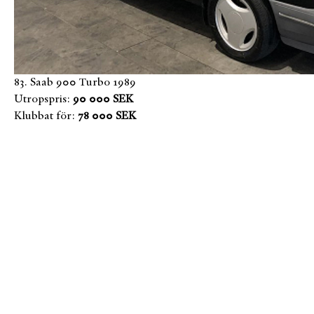
83. Saab 900 Turbo 1989
Utropspris:
90 000 SEK
Klubbat för:
78 000 SEK