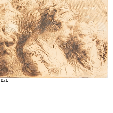
bläck