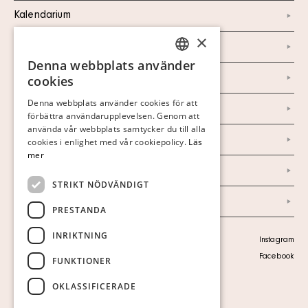
Kalendarium
×
Kontakt
Denna webbplats använder
SWEDISH
Om oss
cookies
FINNISH
Denna webbplats använder cookies för att
Nyheter
förbättra användarupplevelsen. Genom att
GERMAN
använda vår webbplats samtycker du till alla
ENGLISH
Marknad & Press
cookies i enlighet med vår cookiepolicy.
Läs
mer
Ordlista
STRIKT NÖDVÄNDIGT
Arkiv
PRESTANDA
INRIKTNING
Personuppgiftspolicy
Instagram
Visa cookies
Facebook
FUNKTIONER
OKLASSIFICERADE