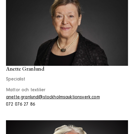
Anette Granlund
Specialist
Mattor och textilier
anette.granlund@stockholmsauktionsverk.com
072 076 27 86