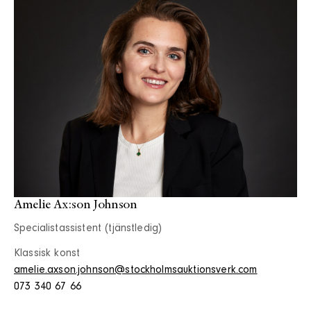
Amelie Ax:son Johnson
Specialistassistent (tjänstledig)
Klassisk konst
amelie.axson.johnson@stockholmsauktionsverk.com
073 340 67 66