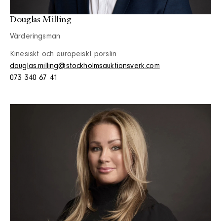
Douglas Milling
Värderingsman
Kinesiskt och europeiskt porslin
douglas.milling@stockholmsauktionsverk.com
073 340 67 41