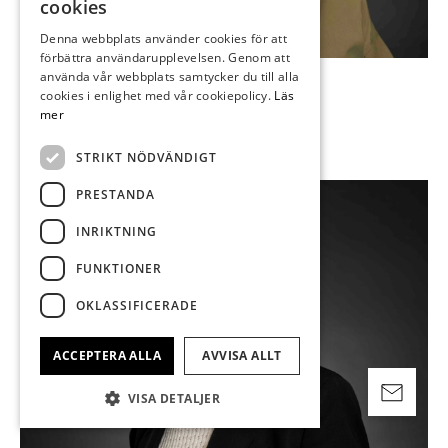
cookies
FINNISH
Denna webbplats använder cookies för att
förbättra användarupplevelsen. Genom att
GERMAN
Sofia Tegnér
använda vår webbplats samtycker du till alla
ENGLISH
cookies i enlighet med vår cookiepolicy.
Läs
Värderingsman
mer
sofia.tegner@stockholmsauktionsverk.com
STRIKT NÖDVÄNDIGT
PRESTANDA
INRIKTNING
FUNKTIONER
OKLASSIFICERADE
ACCEPTERA ALLA
AVVISA ALLT
VISA DETALJER