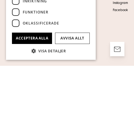
INRIKTNING
Personuppgiftspolicy
Instagram
Visa cookies
Facebook
FUNKTIONER
OKLASSIFICERADE
ACCEPTERA ALLA
AVVISA ALLT
VISA DETALJER
Strikt nödvändigt
Prestanda
Inriktning
Funktioner
Oklassificerade
Strikt nödvändiga kakor tillåter
kärnwebbplatsfunktioner som
användarinloggning och kontohantering.
Webbplatsen kan inte användas ordentligt
utan strikt nödvändiga cookies.
Namn
Leverantör / Domän
Utgång
Beskrivning