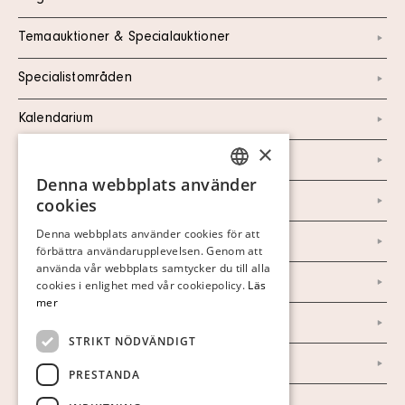
Temaauktioner & Specialauktioner
Specialistområden
Kalendarium
×
Kontakt
Denna webbplats använder
SWEDISH
Om oss
cookies
FINNISH
Denna webbplats använder cookies för att
Nyheter
förbättra användarupplevelsen. Genom att
GERMAN
använda vår webbplats samtycker du till alla
ENGLISH
Marknad & Press
cookies i enlighet med vår cookiepolicy.
Läs
mer
Ordlista
STRIKT NÖDVÄNDIGT
Arkiv
PRESTANDA