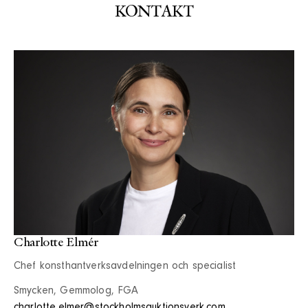
KONTAKT
Charlotte Elmér
Chef konsthantverksavdelningen och specialist
Smycken, Gemmolog, FGA