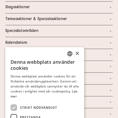
Slagauktioner
Temaauktioner & Specialauktioner
Specialistområden
Kalendarium
×
Kontakt
Denna webbplats använder
SWEDISH
Om oss
cookies
FINNISH
Denna webbplats använder cookies för att
Nyheter
förbättra användarupplevelsen. Genom att
GERMAN
använda vår webbplats samtycker du till alla
ENGLISH
Marknad & Press
cookies i enlighet med vår cookiepolicy.
Läs
mer
Ordlista
STRIKT NÖDVÄNDIGT
Arkiv
PRESTANDA