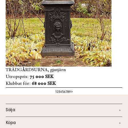
TRÄDGÅRDSURNA, gjutjärn
Utropspris:
75 000 SEK
Klubbat för:
68 000 SEK
1
2
3
4
5
6
7
8
9
>
Sälja
Köpa