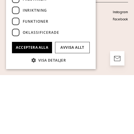
INRIKTNING
Personuppgiftspolicy
Instagram
Visa cookies
Facebook
FUNKTIONER
OKLASSIFICERADE
ACCEPTERA ALLA
AVVISA ALLT
VISA DETALJER
Strikt nödvändigt
Prestanda
Inriktning
Funktioner
Oklassificerade
Strikt nödvändiga kakor tillåter
kärnwebbplatsfunktioner som
användarinloggning och kontohantering.
Webbplatsen kan inte användas ordentligt
utan strikt nödvändiga cookies.