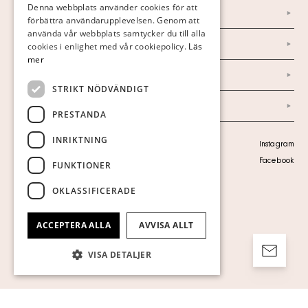
Denna webbplats använder cookies för att
Nyheter
förbättra användarupplevelsen. Genom att
GERMAN
använda vår webbplats samtycker du till alla
ENGLISH
Marknad & Press
cookies i enlighet med vår cookiepolicy.
Läs
mer
Ordlista
STRIKT NÖDVÄNDIGT
Arkiv
PRESTANDA
INRIKTNING
Personuppgiftspolicy
Instagram
Visa cookies
Facebook
FUNKTIONER
OKLASSIFICERADE
ACCEPTERA ALLA
AVVISA ALLT
VISA DETALJER
Strikt nödvändigt
Prestanda