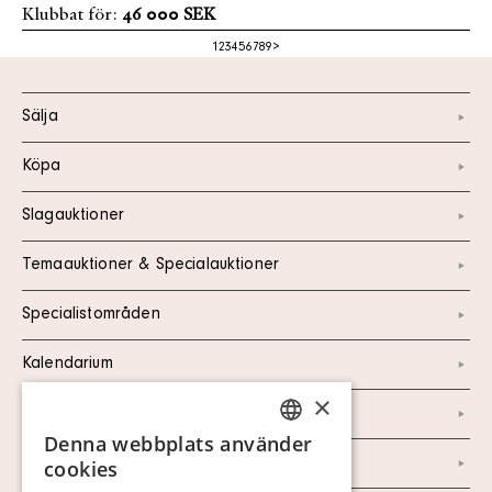
Klubbat för:
46 000 SEK
1
2
3
4
5
6
7
8
9
>
Sälja
Köpa
Slagauktioner
Temaauktioner & Specialauktioner
Specialistområden
Kalendarium
×
Kontakt
Denna webbplats använder
SWEDISH
Om oss
cookies
FINNISH