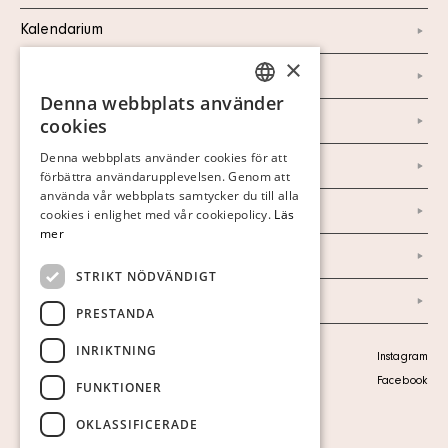
Kalendarium
×
Kontakt
Denna webbplats använder
SWEDISH
Om oss
cookies
FINNISH
Denna webbplats använder cookies för att
Nyheter
förbättra användarupplevelsen. Genom att
GERMAN
använda vår webbplats samtycker du till alla
ENGLISH
Marknad & Press
cookies i enlighet med vår cookiepolicy.
Läs
mer
Ordlista
STRIKT NÖDVÄNDIGT
Arkiv
PRESTANDA
INRIKTNING
Personuppgiftspolicy
Instagram
Visa cookies
Facebook
FUNKTIONER
OKLASSIFICERADE