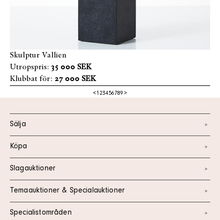
Skulptur Vallien
Utropspris:
35 000 SEK
Klubbat för:
27 000 SEK
<
1
2
3
4
5
6
7
8
9
>
Sälja
Köpa
Slagauktioner
Temaauktioner & Specialauktioner
Specialistområden