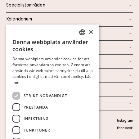
Specialistområden
Kalendarium
×
Kontakt
Denna webbplats använder
SWEDISH
Om oss
cookies
FINNISH
Denna webbplats använder cookies för att
Nyheter
förbättra användarupplevelsen. Genom att
GERMAN
använda vår webbplats samtycker du till alla
Marknad & Press
ENGLISH
cookies i enlighet med vår cookiepolicy.
Läs
mer
Ordlista
STRIKT NÖDVÄNDIGT
Arkiv
PRESTANDA
INRIKTNING
Personuppgiftspolicy
Instagram
Visa cookies
Facebook
FUNKTIONER