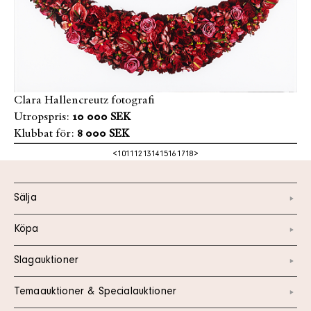
Clara Hallencreutz fotografi
Utropspris:
10 000 SEK
Klubbat för:
8 000 SEK
<
10
11
12
13
14
15
16
17
18
>
Sälja
Köpa
Slagauktioner
Temaauktioner & Specialauktioner