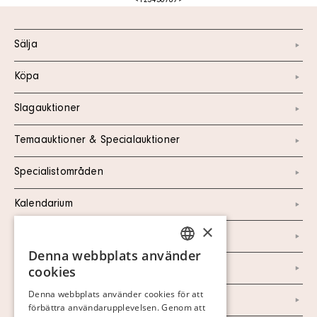
<
1
2
3
4
5
6
7
8
9
>
Sälja
Köpa
Slagauktioner
Temaauktioner & Specialauktioner
Specialistområden
Kalendarium
×
Kontakt
Denna webbplats använder
SWEDISH
Om oss
cookies
FINNISH
Denna webbplats använder cookies för att
Nyheter
förbättra användarupplevelsen. Genom att
GERMAN