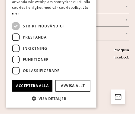
använda vår webbplats samtycker du till alla
Marknad & Press
ENGLISH
cookies i enlighet med vår cookiepolicy.
Läs
mer
Ordlista
STRIKT NÖDVÄNDIGT
Arkiv
PRESTANDA
INRIKTNING
Personuppgiftspolicy
Instagram
Visa cookies
Facebook
FUNKTIONER
OKLASSIFICERADE
ACCEPTERA ALLA
AVVISA ALLT
VISA DETALJER
Strikt nödvändigt
Prestanda
Inriktning
Funktioner