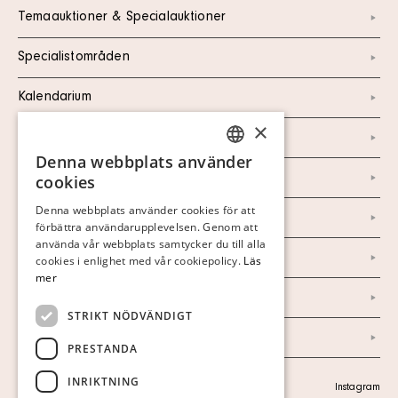
Temaauktioner & Specialauktioner
Specialistområden
Kalendarium
×
Kontakt
Denna webbplats använder
SWEDISH
Om oss
cookies
FINNISH
Denna webbplats använder cookies för att
Nyheter
förbättra användarupplevelsen. Genom att
GERMAN
använda vår webbplats samtycker du till alla
Marknad & Press
ENGLISH
cookies i enlighet med vår cookiepolicy.
Läs
mer
Ordlista
STRIKT NÖDVÄNDIGT
Arkiv
PRESTANDA
INRIKTNING
Personuppgiftspolicy
Instagram