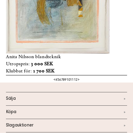
Anita Nilsson blandteknik
Utropspris:
3 000 SEK
Klubbat för:
1 700 SEK
<
4
5
6
7
8
9
10
11
12
>
Sälja
Köpa
Slagauktioner