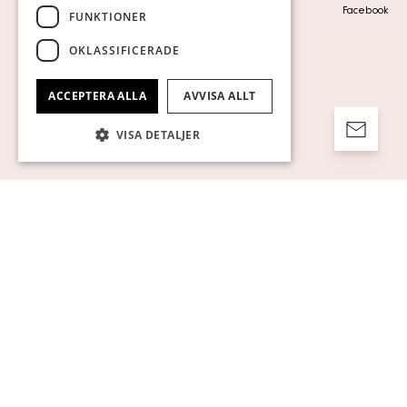
Visa cookies
Facebook
FUNKTIONER
OKLASSIFICERADE
ACCEPTERA ALLA
AVVISA ALLT
VISA DETALJER
Strikt nödvändigt
Prestanda
Inriktning
Funktioner
Oklassificerade
Strikt nödvändiga kakor tillåter
kärnwebbplatsfunktioner som
användarinloggning och kontohantering.
Webbplatsen kan inte användas ordentligt
utan strikt nödvändiga cookies.
Namn
Leverantör / Domän
Utgång
Beskrivning
pll_language
1 år
För att lagra
WP SYNTEX S.? r.l.