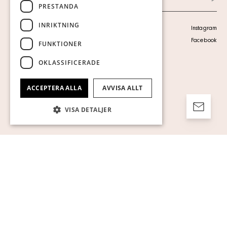
Arkiv
PRESTANDA
INRIKTNING
Personuppgiftspolicy
Instagram
Visa cookies
Facebook
FUNKTIONER
OKLASSIFICERADE
ACCEPTERA ALLA
AVVISA ALLT
VISA DETALJER
Strikt nödvändigt
Prestanda
Inriktning
Funktioner
Oklassificerade
Strikt nödvändiga kakor tillåter
kärnwebbplatsfunktioner som
användarinloggning och kontohantering.
Webbplatsen kan inte användas ordentligt
utan strikt nödvändiga cookies.