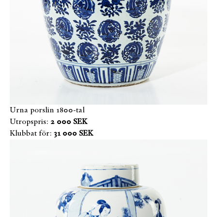
Urna porslin 1800-tal
Utropspris:
2 000 SEK
Klubbat för:
31 000 SEK