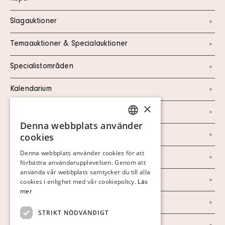
Slagauktioner
Temaauktioner & Specialauktioner
Specialistområden
Kalendarium
×
Kontakt
Denna webbplats använder
SWEDISH
Om oss
cookies
FINNISH
Denna webbplats använder cookies för att
Nyheter
förbättra användarupplevelsen. Genom att
GERMAN
använda vår webbplats samtycker du till alla
ENGLISH
Marknad & Press
cookies i enlighet med vår cookiepolicy.
Läs
mer
Ordlista
STRIKT NÖDVÄNDIGT