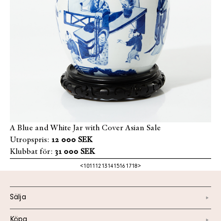
A Blue and White Jar with Cover Asian Sale
Utropspris:
12 000 SEK
Klubbat för:
31 000 SEK
<
10
11
12
13
14
15
16
17
18
>
Sälja
Köpa