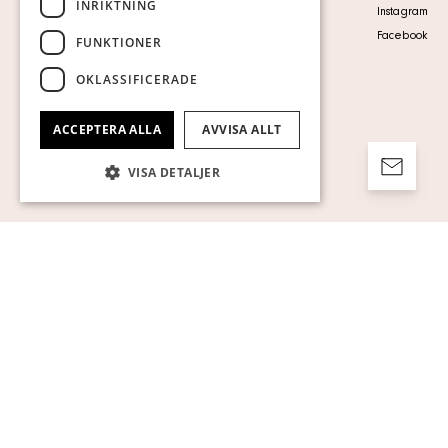
INRIKTNING
Personuppgiftspolicy
Instagram
Visa cookies
Facebook
FUNKTIONER
OKLASSIFICERADE
ACCEPTERA ALLA
AVVISA ALLT
VISA DETALJER
Strikt nödvändigt
Prestanda
Inriktning
Funktioner
Oklassificerade
Strikt nödvändiga kakor tillåter
kärnwebbplatsfunktioner som
användarinloggning och kontohantering.
Webbplatsen kan inte användas ordentligt
utan strikt nödvändiga cookies.
Namn
Leverantör / Domän
Utgång
Beskrivning