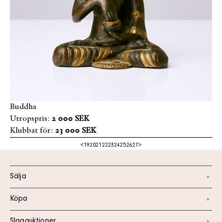
Buddha
Utropspris:
2 000 SEK
Klubbat för:
23 000 SEK
<
19
20
21
22
23
24
25
26
27
>
Sälja
Köpa
Slagauktioner