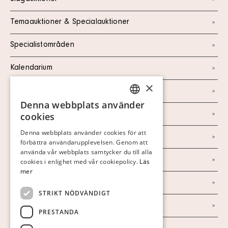
Temaauktioner & Specialauktioner
Specialistområden
Kalendarium
×
Kontakt
Denna webbplats använder
SWEDISH
Om oss
cookies
FINNISH
Denna webbplats använder cookies för att
Nyheter
förbättra användarupplevelsen. Genom att
GERMAN
använda vår webbplats samtycker du till alla
Marknad & Press
ENGLISH
cookies i enlighet med vår cookiepolicy.
Läs
mer
Ordlista
STRIKT NÖDVÄNDIGT
Arkiv
PRESTANDA