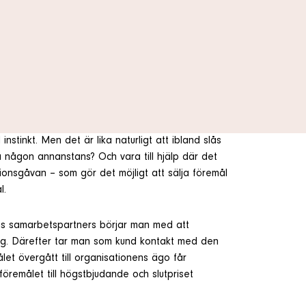
stinkt. Men det är lika naturligt att ibland slås
a någon annanstans? Och vara till hjälp där det
ionsgåvan – som gör det möjligt att sälja föremål
l.
vans samarbetspartners börjar man med att
ring. Därefter tar man som kund kontakt med den
ålet övergått till organisationens ägo får
remålet till högstbjudande och slutpriset