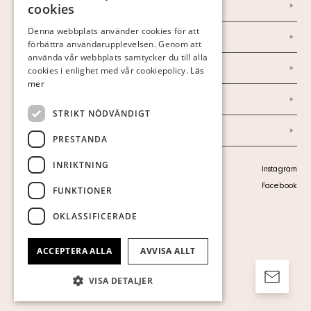
Om oss
cookies
FINNISH
Denna webbplats använder cookies för att
Nyheter
förbättra användarupplevelsen. Genom att
GERMAN
använda vår webbplats samtycker du till alla
ENGLISH
Marknad & Press
cookies i enlighet med vår cookiepolicy.
Läs
mer
Ordlista
STRIKT NÖDVÄNDIGT
Arkiv
PRESTANDA
INRIKTNING
Personuppgiftspolicy
Instagram
Visa cookies
Facebook
FUNKTIONER
OKLASSIFICERADE
ACCEPTERA ALLA
AVVISA ALLT
VISA DETALJER