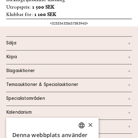
Blekingeljusstakar mässing
Utropspris:
1 500 SEK
Klubbat för:
1 100 SEK
<
32
33
34
35
36
37
38
39
40
>
Sälja
Köpa
Slagauktioner
Temaauktioner & Specialauktioner
Specialistområden
Kalendarium
×
Kontakt
Denna webbplats använder
SWEDISH